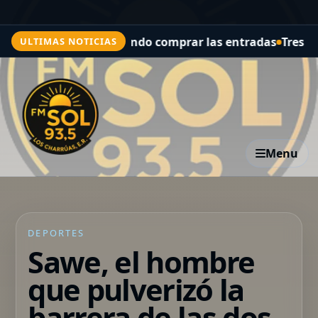
cuándo comprar las entradas
Tres días de espectáculos d
ULTIMAS NOTICIAS
Menu
DEPORTES
Sawe, el hombre
que pulverizó la
barrera de las dos