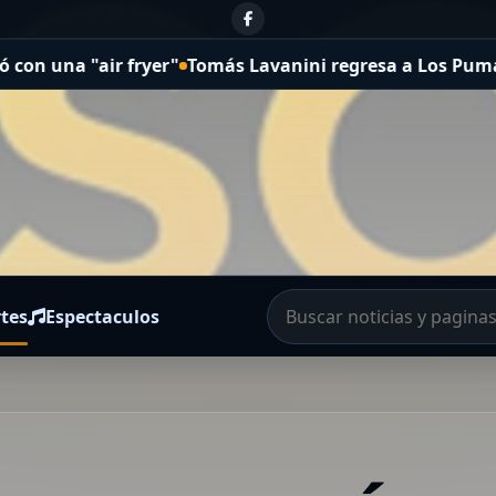
a "air fryer"
Tomás Lavanini regresa a Los Pumas tras c
tes
Espectaculos