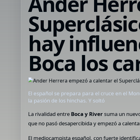
Ander Herr
Superclásic
hay influenc
Boca los ca
El español se prepara para el cruce en el Mon
la pasión de los hinchas. Y soltó
La rivalidad entre
Boca y River
suma un nuevo c
que no pasó desapercibida y empezó a calentar
El mediocampista español, con fuerte identifica