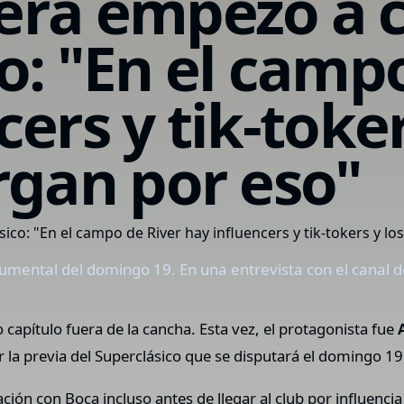
era empezó a c
o: "En el camp
ers y tik-toker
rgan por eso"
umental del domingo 19. En una entrevista con el canal d
apítulo fuera de la cancha. Esta vez, el protagonista fue
 la previa del Superclásico que se disputará el domingo 19
ción con Boca incluso antes de llegar al club por influencia