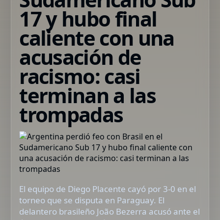
17 y hubo final
caliente con una
acusación de
racismo: casi
terminan a las
trompadas
El equipo de Diego Placente cayó por 3-0 en el
torneo que se disputa en Paraguay. El
delantero brasileño João Bezerra acusó ante el