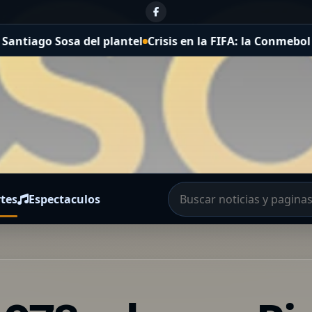
isis en la FIFA: la Conmebol celebró que Gianni Infanti
tes
Espectaculos