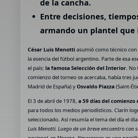
de la cancha.
Entre decisiones, tiempo
armando un plantel que i
César Luis Menotti
asumió como técnico con va
la esencia del fútbol argentino. Parte de esa e
el país:
la famosa Selección del Interior
. No 
comienzo del torneo se acercaba, había tres j
Madrid de España) y
Osvaldo Piazza
(Saint-Éti
El 3 de abril de 1978,
a 59 días del comienzo 
para todos los medios periodísticos. Clarín lo
seleccionado. Así resumía el tema del día el diar
Luis Menotti. Luego de un breve encuentro con s
nacional, en Moreno. Almorzaron en una parrilla