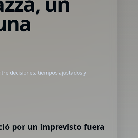
azza, un
 una
ntre decisiones, tiempos ajustados y
ció por un imprevisto fuera