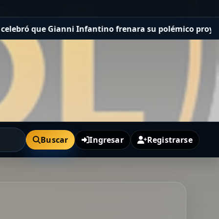
no frenara su polémico proyecto y también le marcó la c
Buscar
Ingresar
Registrarse