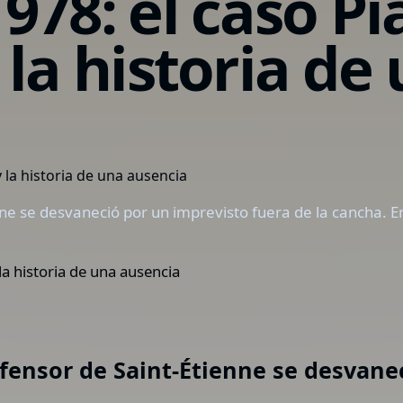
978: el caso Pi
 la historia de
nne se desvaneció por un imprevisto fuera de la cancha. E
la historia de una ausencia
efensor de Saint-Étienne se desvane