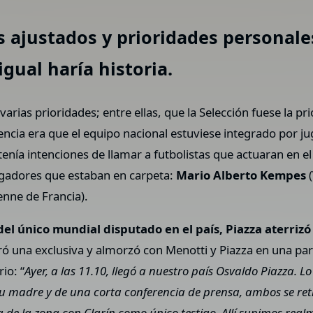
s ajustados y prioridades personal
gual haría historia.
rias prioridades; entre ellas, que la Selección fuese la 
sencia era que el equipo nacional estuviese integrado por ju
tenía intenciones de llamar a futbolistas que actuaran en e
ugadores que estaban en carpeta:
Mario Alberto Kempes
(
enne de Francia).
del único mundial disputado en el país, Piazza aterrizó
gró una exclusiva y almorzó con Menotti y Piazza en una par
io: “
Ayer, a las 11.10, llegó a nuestro país Osvaldo Piazza. 
u madre y de una corta conferencia de prensa, ambos se reti
 de la zona con Clarín como único testigo. Allí supimos real