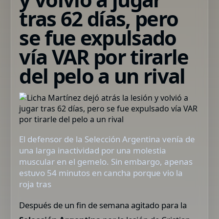
tras 62 días, pero
se fue expulsado
vía VAR por tirarle
del pelo a un rival
El defensor de la Selección Argentina venía de
una larga inactividad por una molestia
muscular en el gemelo. Sin embargo, apenas
estuvo 54 minutos en cancha porque vio la
roja tras
Después de un fin de semana agitado para la