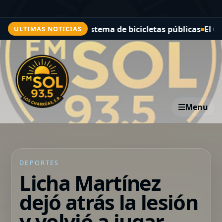
n Paraná el sistema de bicicletas públicas
El COE evalú
ULTIMAS NOTICIAS
Menu
DEPORTES
Licha Martínez
dejó atrás la lesión
y volvió a jugar