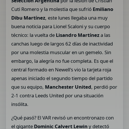
Selección Argentina
por la lesión de Cristian
Cuti Romero y la molestia que sufrió
Emiliano
Dibu Martínez
, este lunes llegaba una muy
buena noticia para Lionel Scaloni y su cuerpo
técnico: la vuelta de
Lisandro Martínez
a las
canchas luego de largos 62 días de inactividad
por una molestia muscular en un gemelo. Sin
embargo, la alegría no fue completa. Es que el
central formado en Newell's vio la tarjeta roja
apenas iniciado el segundo tiempo del partido
que su equipo,
Manchester United
, perdió por
2-1 contra Leeds United por una situación
insólita.
¿Qué pasó? El VAR revisó un encontronazo con
el gigante
Dominic Calvert Lewin
y detectó