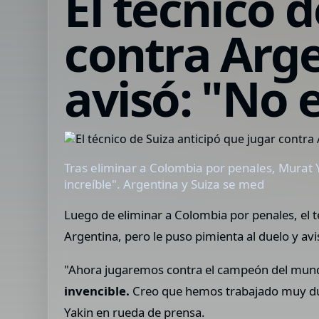
El técnico 
contra Arge
avisó: "No 
Tras eliminar a Colombia por penales, Murat 
increíble". Argentina y Suiza se med
Luego de eliminar a Colombia por penales, el t
Argentina, pero le puso pimienta al duelo y avi
"Ahora jugaremos contra el campeón del mund
invencible.
Creo que hemos trabajado muy dur
Yakin en rueda de prensa.