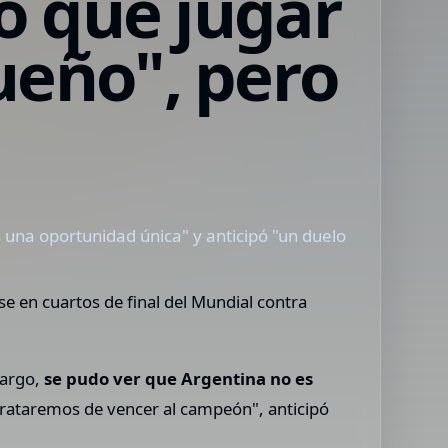
pó que jugar
ueño", pero
una oportunidad única" y anticipó "un duelo
e en cuartos de final del Mundial contra
bargo,
se pudo ver que Argentina no es
rataremos de vencer al campeón", anticipó