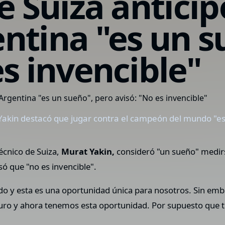
de Suiza antici
ntina "es un s
es invencible"
Yakin destacó que jugar contra el campeón del mundo "es 
écnico de Suiza,
Murat Yakin,
consideró "un sueño" medirs
só que "no es invencible".
o y esta es una oportunidad única para nosotros. Sin em
o y ahora tenemos esta oportunidad. Por supuesto que t