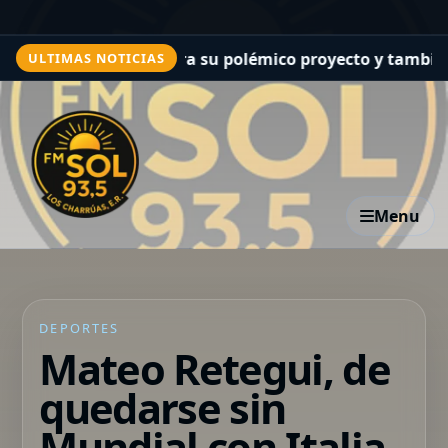
Infantino frenara su polémico proyecto y también le mar
ULTIMAS NOTICIAS
Menu
DEPORTES
Mateo Retegui, de
quedarse sin
Mundial con Italia