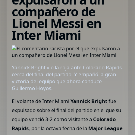
compañero de
Lionel Messi en
Inter Miami
Yannick Bright vio la roja ante Colorado Rapids
cerca del final del partido. Y empañó la gran
victoria del equipo que ahora conduce
Guillermo Hoyos.
El volante de Inter Miami
Yannick Bright
fue
expulsado sobre el final del partido en el que su
equipo venció 3-2 como visitante a
Colorado
Rapids
, por la octava fecha de la
Major League