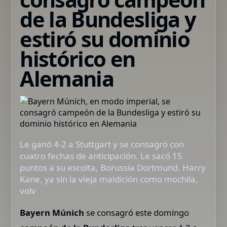
de la Bundesliga y
estiró su dominio
histórico en
Alemania
Le ganó 4-2 a Stuttgart y se consagró con
cuatro fechas de anticipación. Le sacó 15
puntos a su escolta, Borussia Dortmund. Harry
Kane, ya sin la vieja maldición como mochila,
volv
Bayern Múnich
se consagró este domingo