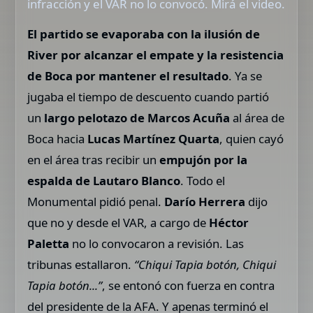
infracción y el VAR no lo convocó. Mirá el video.
El partido se evaporaba con la ilusión de
River por alcanzar el empate y la resistencia
de Boca por mantener el resultado
. Ya se
jugaba el tiempo de descuento cuando partió
un
largo pelotazo de Marcos Acuña
al área de
Boca hacia
Lucas Martínez Quarta
, quien cayó
en el área tras recibir un
empujón por la
espalda de Lautaro Blanco
. Todo el
Monumental pidió penal.
Darío Herrera
dijo
que no y desde el VAR, a cargo de
Héctor
Paletta
no lo convocaron a revisión. Las
tribunas estallaron.
“Chiqui Tapia botón, Chiqui
Tapia botón...”
, se entonó con fuerza en contra
del presidente de la AFA. Y apenas terminó el