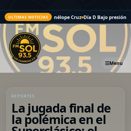
ta (sexual) con Penélope Cruz
Día D Bajo presión, la pelí
ULTIMAS NOTICIAS
Menu
DEPORTES
La jugada final de
la polémica en el
Superclásico: el