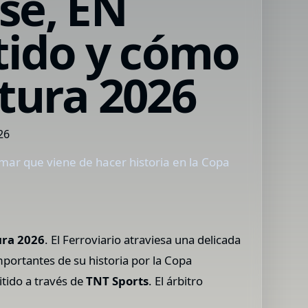
se, EN
rtido y cómo
rtura 2026
lamar que viene de hacer historia en la Copa
ura 2026
. El Ferroviario atraviesa una delicada
mportantes de su historia por la Copa
tido a través de
TNT Sports
. El árbitro