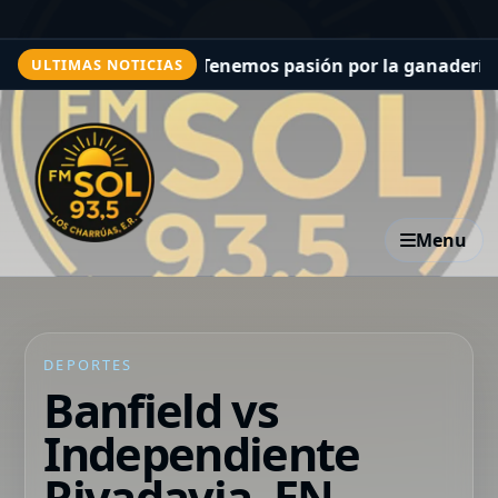
¿Nuestra fortaleza? Tenemos pasión por la ganadería”: 
ULTIMAS NOTICIAS
Menu
DEPORTES
Banfield vs
Independiente
Rivadavia, EN