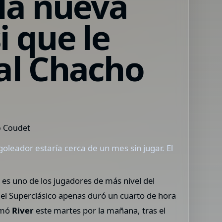
 la nueva
i que le
 al Chacho
goleador estaría cerca de un mes sin jugar. El
o es uno de los jugadores de más nivel del
n el Superclásico apenas duró un cuarto de hora
irmó
River
este martes por la mañana, tras el