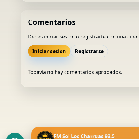
Comentarios
Debes iniciar sesion o registrarte con una cuen
Iniciar sesion
Registrarse
FM Sol 93.5
Todavia no hay comentarios aprobados.
×
En línea
¡Hola! Estamos felices de verte
acá.
FM Sol Los Charruas 93.5