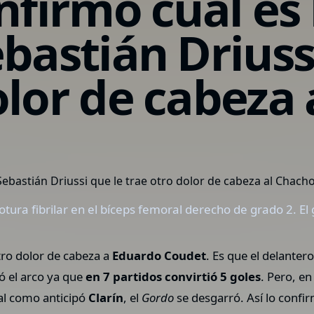
onfirmó cuál es
ebastián Driuss
olor de cabeza
otura fibrilar en el bíceps femoral derecho de grado 2. El 
tro dolor de cabeza a
Eduardo Coudet
. Es que el delanter
rió el arco ya que
en 7 partidos convirtió 5 goles
. Pero, e
Tal como anticipó
Clarín
, el
Gordo
se desgarró. Así lo conf