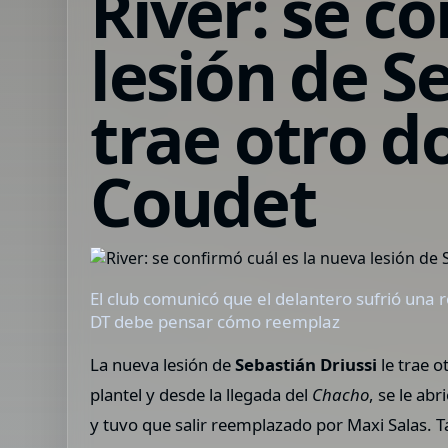
River: se c
lesión de S
trae otro d
Coudet
El club comunicó que el delantero sufrió una r
DT debe pensar cómo reemplaz
La nueva lesión de
Sebastián Driussi
le trae o
plantel y desde la llegada del
Chacho
, se le ab
y tuvo que salir reemplazado por Maxi Salas. 