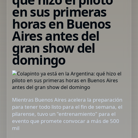
en sus primeras
horas en Buenos
Aires antes del
gran show del
domingo
Mientras Buenos Aires acelera la preparación
para tener todo listo para el fin de semana, el
pilarense, tuvo un "entrenamiento" para el
evento que promete convocar a más de 500
mil