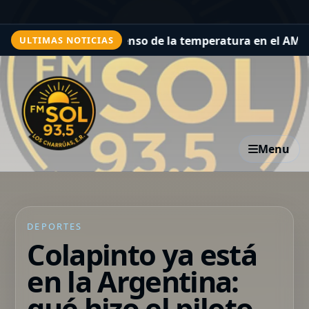
y marcado descenso de la temperatura en el AMBA: cómo e
ULTIMAS NOTICIAS
Menu
DEPORTES
Colapinto ya está
en la Argentina:
qué hizo el piloto