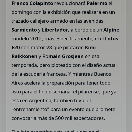
Franco Colapinto
revolucionará
Palermo
el
domingo con la exhibición que realizará en un
trazado callejero armado en las avenidas
Sarmiento
y
Libertador
, a bordo de un
Alpine
modelo 2012, más específicamente, el el
Lotus
E20
con motor V8 que pilotaron
Kimi
Raikkonen
y Ro
main Grosjean
en esa
temporada, pero ploteado con el diseño actual
de la escudería francesa. Y mientras Buenos
Aires acelera la preparación para tener todo
listo para el fin de semana, el pilarense, que ya
está en Argentina, también tuvo un
"entrenamiento" para un evento que promete
convocar a más de 500 mil espectadores.
El piloto argentino estuvo el lunes en el