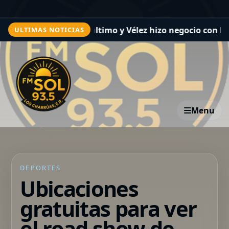
er sigue último y Vélez hizo negocio con Boca en la anua
ULTIMAS NOTICIAS
Menu
DEPORTES
Ubicaciones
gratuitas para ver
el road show de