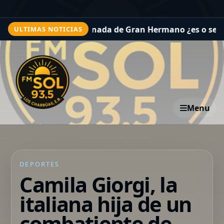
flamante eliminada de Gran Hermano ¿es o se hace?
Rat
ULTIMAS NOTICIAS
Menu
DEPORTES
Camila Giorgi, la
italiana hija de un
combatiente de