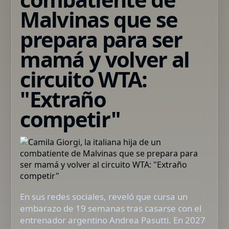
Malvinas que se
prepara para ser
mamá y volver al
circuito WTA:
"Extraño
competir"
En sus redes sociales, reveló que cursa un
embarazo de 19 semanas tras casarse con el
entrenador argentino Andrea Pasutti. En 2027