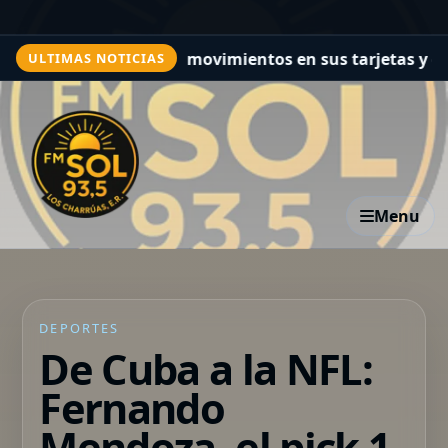
an movimientos en sus tarjetas y creen que fue víctima
ULTIMAS NOTICIAS
Menu
DEPORTES
De Cuba a la NFL:
Fernando
Mendoza, el pick 1