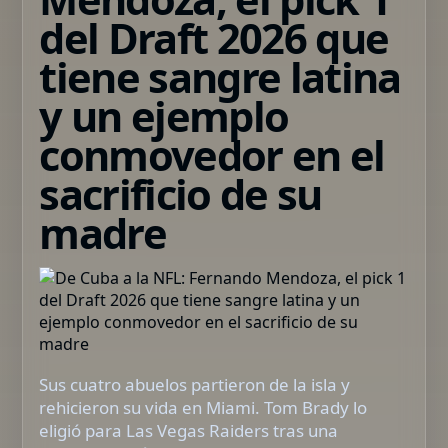
del Draft 2026 que
tiene sangre latina
y un ejemplo
conmovedor en el
sacrificio de su
madre
Sus cuatro abuelos partieron de la isla y
rehicieron su vida en Miami. Tom Brady lo
eligió para Las Vegas Raiders tras una