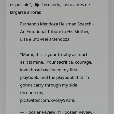
es posible", dijo Fernando, justo antes de
largarse a llorar.
Fernando Mendoza Heisman Speech -
An Emotional Tribute to His Mother,
Elsa #iufb #HeisMendoza
"Mami, this is your trophy as much
as it is mine...Your sacrifice, courage,
love those have been my first
playbook, and the playbook that I'm
gonna carry through my side
through my…
pic.twitter.com/xvoUy9KanE
— Hoosier Review (@Hoosier_Review)