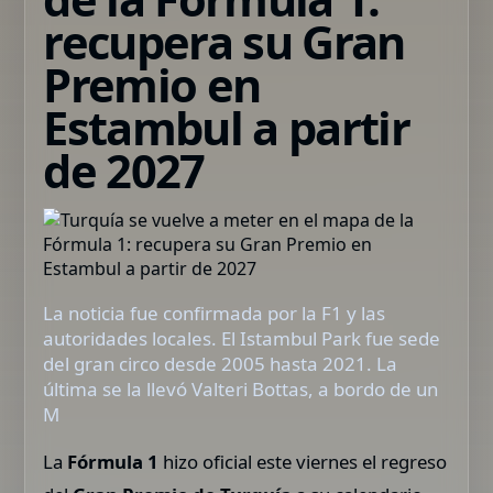
recupera su Gran
Premio en
Estambul a partir
de 2027
La noticia fue confirmada por la F1 y las
autoridades locales. El Istambul Park fue sede
del gran circo desde 2005 hasta 2021. La
última se la llevó Valteri Bottas, a bordo de un
M
La
Fórmula 1
hizo oficial este viernes el regreso