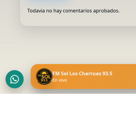
FM Sol 93.5
Todavia no hay comentarios aprobados.
×
En línea
¡Hola! Estamos felices de verte
acá.
FM Sol Los Charruas 93.5
En vivo