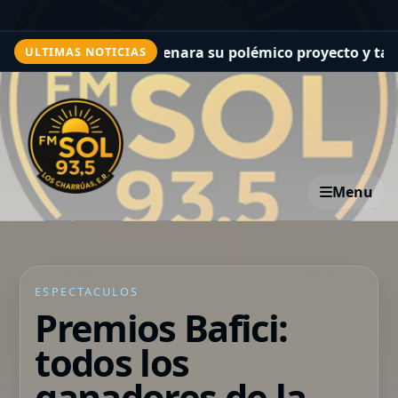
nni Infantino frenara su polémico proyecto y también le 
ULTIMAS NOTICIAS
Menu
ESPECTACULOS
Premios Bafici:
todos los
ganadores de la