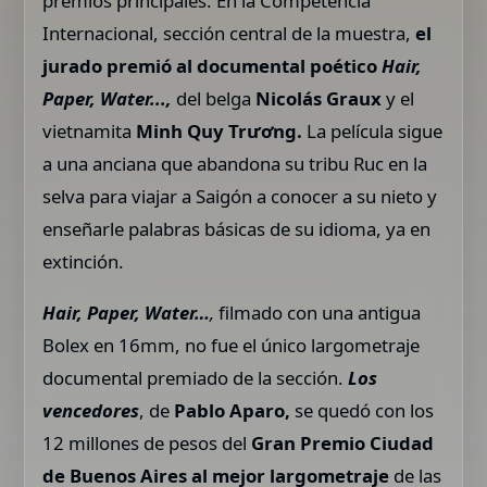
premios principales. En la Competencia
Internacional, sección central de la muestra,
el
jurado premió al documental poético
Hair,
Paper, Water...,
del belga
Nicolás Graux
y el
vietnamita
Minh Quy Trương.
La película sigue
a una anciana que abandona su tribu Ruc en la
selva para viajar a Saigón a conocer a su nieto y
enseñarle palabras básicas de su idioma, ya en
extinción.
Hair, Paper, Water…
,
filmado con una antigua
Bolex en 16mm, no fue el único largometraje
documental premiado de la sección.
Los
vencedores
, de
Pablo Aparo,
se quedó con los
12 millones de pesos del
Gran Premio Ciudad
de Buenos Aires al mejor largometraje
de las