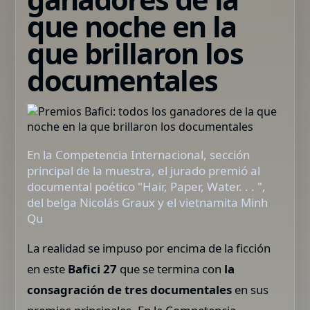
que noche en la
que brillaron los
documentales
En la Competencia Internacional, sección
principal de la muestra, el jurado premió al
documental poético "Hair, Paper, Water. . . ",
del belga Nicolás Graux y el vietnamita Minh
Qu
La realidad se impuso por encima de la ficción
en este
Bafici 27
que se termina con
la
consagración de tres documentales
en sus