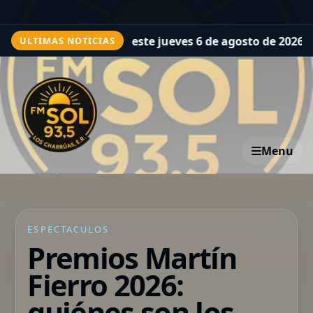
king este jueves 6 de agosto de 2026 en Argentina
Efeméri
ULTIMAS NOTICIAS
Menu
ESPECTACULOS
Premios Martín
Fierro 2026:
quiénes son los