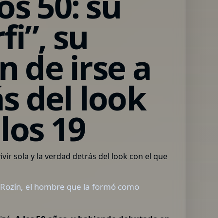
os 50: su
fi”, su
n de irse a
ás del look
los 19
o Rozín, el hombre que la formó como