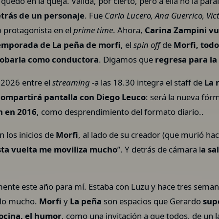
quedó en la queja. Válida, por cierto, pero a ella no la para
etrás de un personaje
. Fue
Carla Lucero, Ana Guerrico, Vic
o protagonista en el
prime time
. Ahora,
Carina Zampini vu
 temporada de La peña de morfi
, el
spin off
de
Morfi, todo
probarla como conductora
. Digamos que
regresa para la 
l 2026 entre el
streaming
-a las 18.30 integra el staff de
La 
compartirá pantalla con Diego Leuco
: será la nueva fór
ín en 2016
, como desprendimiento del formato diario..
n los inicios de
Morfi
, al lado de su creador (que murió ha
sta vuelta me moviliza mucho
”. Y detrás de cámara l
a sa
lmente este año para mí. Estaba con Luzu y hace tres sem
rlo mucho.
Morfi
y
La peña
son espacios que Gerardo
sup
cocina, el humor
, como una invitación a que todos, de un l