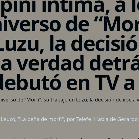
ini íntima, a l
niverso de “Mor
uzu, la decisió
 la verdad detr
debutó en TV a 
 Leuco, "La peña de morfi", por Telefe. Habla de Gerard
a