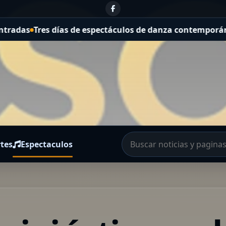
ctáculos de danza contemporánea gratuitos en plena call
tes
Espectaculos