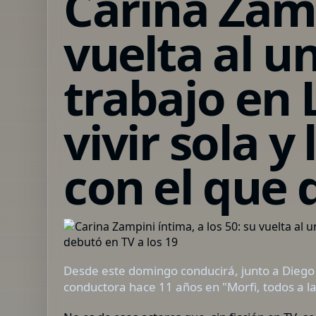
Carina Zamp
vuelta al u
trabajo en L
vivir sola y
con el que 
Desde este domingo conducirá, junto a Diego
conductora hace 11 años en "Morfi, todos a l