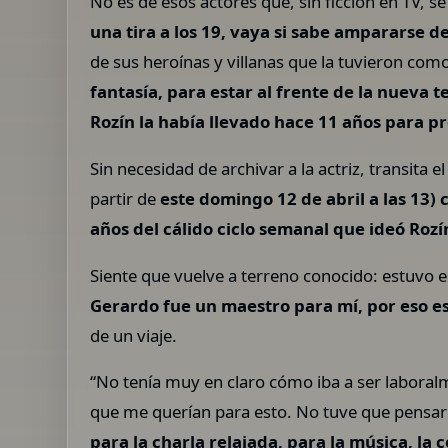
No es de esos actores que, sin ficción en TV, se 
una tira a los 19, vaya si sabe ampararse d
de sus heroínas y villanas que la tuvieron com
fantasía, para estar al frente de la nueva
Rozín la había llevado hace 11 años para 
Sin necesidad de archivar a la actriz, transita e
partir de
este domingo 12 de abril a las 13)
años del cálido ciclo semanal que ideó Roz
Siente que vuelve a terreno conocido: estuvo e
Gerardo fue un maestro para mí, por eso e
de un viaje.
“No tenía muy en claro cómo iba a ser labora
que me querían para esto. No tuve que pensa
para la charla relajada, para la música, la 