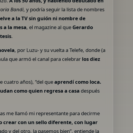
lizó.
A los 50 años, y habiendo debutado en
toria Bandi
, y podría seguir la lista de nombres
elve a la TV sin guión ni nombre de
s a la mesa
, el magazine al que
Gerardo
tesis
.
novela
, por Luzu- y su vuelta a Telefe, donde (a
mula que armó el canal para celebrar
los diez
ce cuatro años), “del que
aprendí como loca.
ludan como quien regresa a casa
después
anas me llamó mi representante para decirme
o crear con un sello diferente, con lugar
ado y del otro, la pasemos bien”, entiende la