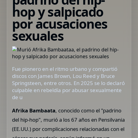
hop y salpicado
por acusaciones
sexuales
Fue pionero en el ritmo urbano y compartió
discos con James Brown, Lou Reed y Bruce
Springsteen, entre otros. En 2025 se lo declaró
culpable en rebeldía por abusar sexualmente
de u
Afrika Bambaata
, conocido como el "padrino
del hip-hop", murió a los 67 años en Pensilvania
(EE.UU.) por complicaciones relacionadas con el