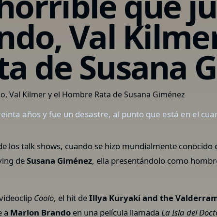
 horrible que j
do, Val Kilmer
a de Susana 
reinta años y fue un desastre, al punto que está en el cua
 de los talk shows, cuando se hizo mundialmente conocido 
iving de
Susana Giménez
, ella presentándolo como hombre
 videoclip
Coolo
, el hit de
Illya Kuryaki and the Valderra
e a
Marlon Brando
en una película llamada
La Isla del Doc