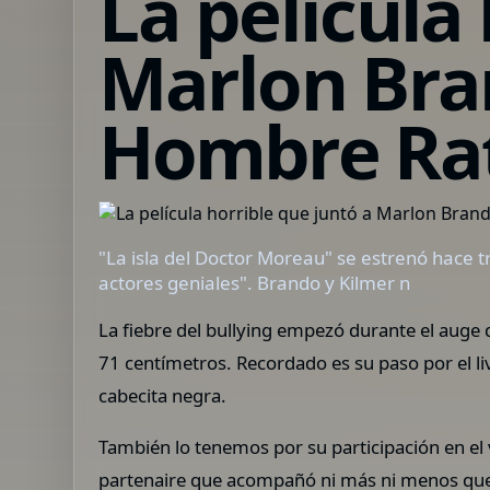
La película
Marlon Bran
Hombre Rat
"La isla del Doctor Moreau" se estrenó hace t
actores geniales". Brando y Kilmer n
La fiebre del bullying empezó durante el auge
71 centímetros. Recordado es su paso por el l
cabecita negra.
También lo tenemos por su participación en el
partenaire que acompañó ni más ni menos qu