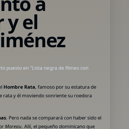
untó a
 y el
Giménez
rto puesto en "Lista negra de filmes con
el
Hombre Rata
, famoso por su estatura de
 rata y él moviendo sonriente su roedora
mas
. Pero nada se comparará con haber sido el
tor Moreau
. Allí, el pequeño dominicano que