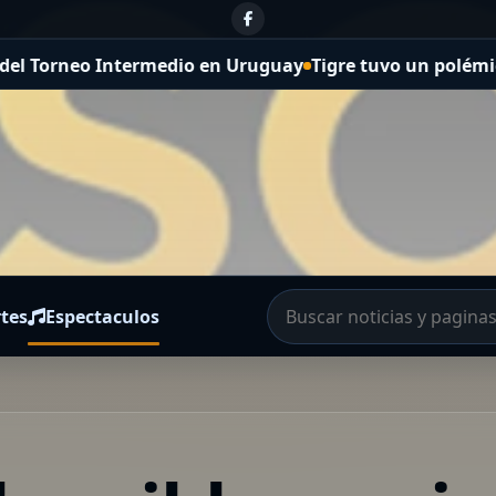
medio en Uruguay
Tigre tuvo un polémico penal para ganar
tes
Espectaculos