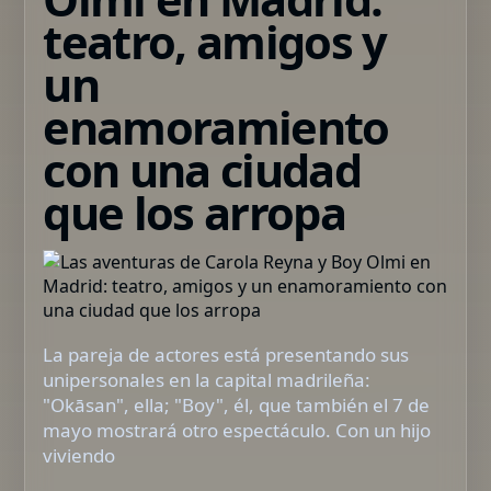
teatro, amigos y
un
enamoramiento
con una ciudad
que los arropa
La pareja de actores está presentando sus
unipersonales en la capital madrileña:
"Okāsan", ella; "Boy", él, que también el 7 de
mayo mostrará otro espectáculo. Con un hijo
viviendo