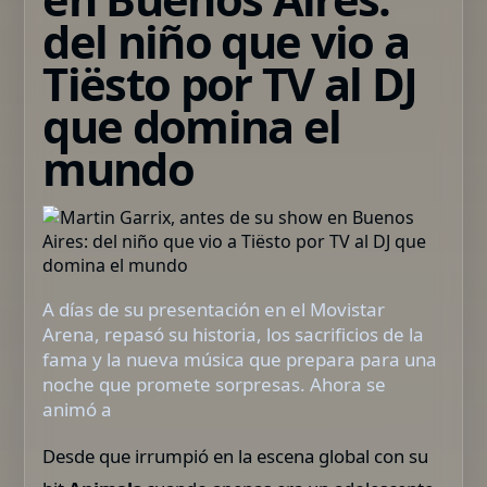
del niño que vio a
Tiësto por TV al DJ
que domina el
mundo
A días de su presentación en el Movistar
Arena, repasó su historia, los sacrificios de la
fama y la nueva música que prepara para una
noche que promete sorpresas. Ahora se
animó a
Desde que irrumpió en la escena global con su