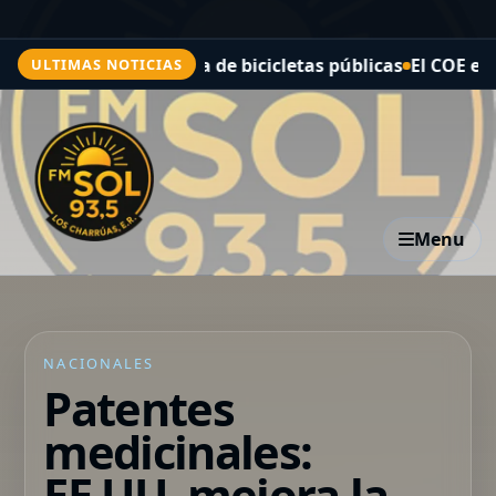
ná el sistema de bicicletas públicas
El COE evalúa esce
ULTIMAS NOTICIAS
Menu
NACIONALES
Patentes
medicinales:
EE.UU. mejora la