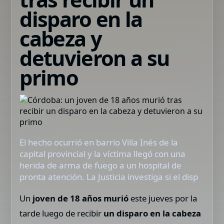
disparo en la
cabeza y
detuvieron a su
primo
El hecho ocurrió en barrio Villa Inés de la
capital provincial y la víctima llegó con una
herida de arma de fuego a un hospital de
pronta atención. La Justicia investiga si el disp
Un
joven de 18 años murió
este jueves por la
tarde luego de recibir
un disparo en la cabeza