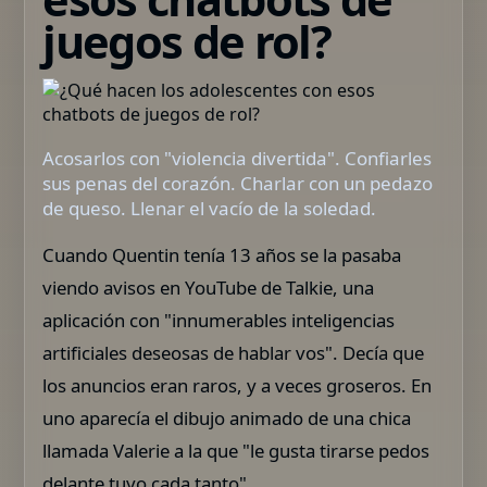
juegos de rol?
Acosarlos con "violencia divertida". Confiarles
sus penas del corazón. Charlar con un pedazo
de queso. Llenar el vacío de la soledad.
Cuando Quentin tenía 13 años se la pasaba
viendo avisos en YouTube de Talkie, una
aplicación con "innumerables inteligencias
artificiales deseosas de hablar vos". Decía que
los anuncios eran raros, y a veces groseros. En
uno aparecía el dibujo animado de una chica
llamada Valerie a la que "le gusta tirarse pedos
delante tuyo cada tanto".