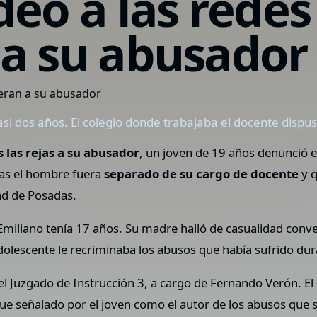
deo a las redes
 a su abusador
si dos años. El colegio donde trabajaba el docente dispus
 las rejas a su abusador
, un joven de 19 años denunció e
ras el hombre fuera
separado de su cargo de docente
y q
ad de Posadas.
miliano tenía 17 años. Su madre halló de casualidad conve
 adolescente le recriminaba los abusos que había sufrido du
 el Juzgado de Instrucción 3, a cargo de Fernando Verón. E
fue señalado por el joven como el autor de los abusos que s