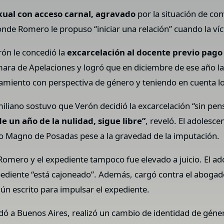
exual con acceso carnal, agravado
por la situación de con
nde Romero le propuso “iniciar una relación” cuando la ví
rón le concedió la
excarcelación al docente previo pago 
ara de Apelaciones y logró que en diciembre de ese año la A
amiento con perspectiva de género y teniendo en cuenta los
miliano sostuvo que Verón decidió la excarcelación “sin pen
e un año de la nulidad, sigue libre”
, reveló. El adoles
ilio Magno de Posadas pese a la gravedad de la imputación.
e Romero y el expediente tampoco fue elevado a juicio. El 
ediente “está cajoneado”. Además, cargó contra el aboga
ún escrito para impulsar el expediente.
udó a Buenos Aires, realizó un cambio de identidad de géne