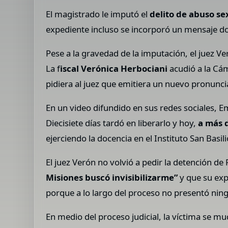
El magistrado le imputó el
delito de abuso s
expediente incluso se incorporó un mensaje do
Pese a la gravedad de la imputación, el juez Ve
La f
iscal Verónica Herbociani
acudió a la Cám
pidiera al juez que emitiera un nuevo pronunci
En un video difundido en sus redes sociales, E
Diecisiete días tardó en liberarlo y hoy,
a más d
ejerciendo la docencia en el Instituto San Bas
El juez Verón no volvió a pedir la detención d
Misiones buscó invisibilizarme”
y que su exp
porque a lo largo del proceso no presentó ning
En medio del proceso judicial, la víctima se m