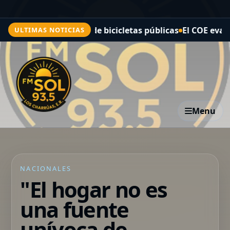
 sistema de bicicletas públicas
El COE evalúa escenarios
ULTIMAS NOTICIAS
Menu
NACIONALES
"El hogar no es
una fuente
unívoca de