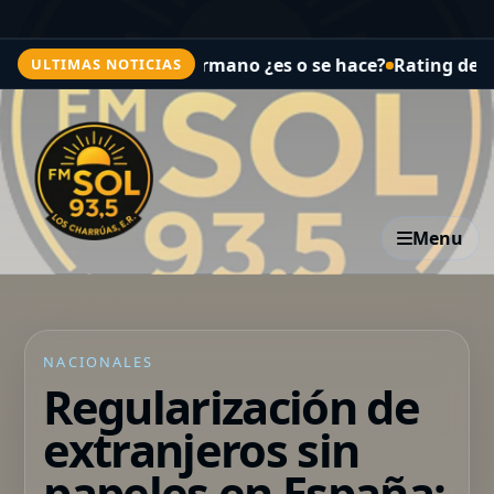
ran Hermano ¿es o se hace?
Rating del martes: Gran Her
ULTIMAS NOTICIAS
Menu
NACIONALES
Regularización de
extranjeros sin
papeles en España: