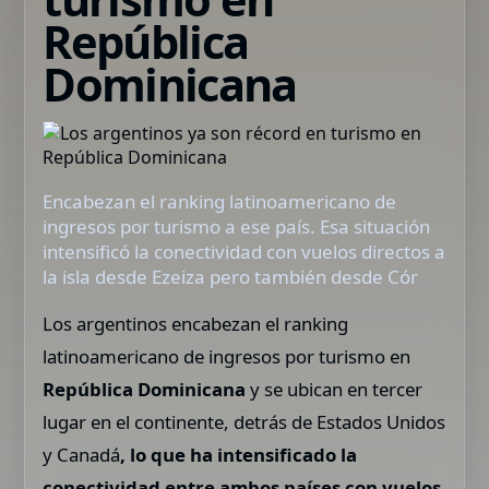
República
Dominicana
Encabezan el ranking latinoamericano de
ingresos por turismo a ese país. Esa situación
intensificó la conectividad con vuelos directos a
la isla desde Ezeiza pero también desde Cór
Los argentinos encabezan el ranking
latinoamericano de ingresos por turismo en
República Dominicana
y se ubican en tercer
lugar en el continente, detrás de Estados Unidos
y Canadá
, lo que ha intensificado la
conectividad entre ambos países con vuelos