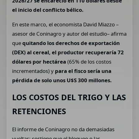
2026/27 se encareció en 110 dólares desde
el inicio del conflicto bélico.
En este marco, el economista David Miazzo –
asesor de Coninagro y autor del estudio– afirma
que
quitando los derechos de exportación
(DEX) al cereal, el productor recuperaría 72
dólares por hectárea
(65% de los costos
incrementados) y
para el fisco sería una
pérdida de solo unos U$S 300 millones.
LOS COSTOS DEL TRIGO Y LAS
RETENCIONES
El informe de Coninagro no da demasiadas
vueltas: sostiene que el bloqueo o las